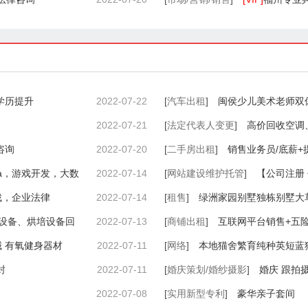
业学历提升
2022-07-22
[
汽车出租
]
闽侯少儿美术老师双
2022-07-21
[
法定代表人变更
]
高价回收空调
咨询
2022-07-20
[
二手房出租
]
销售业务员/底薪+
va，游戏开发，大数
2022-07-14
[
网站建设维护托管
]
【公司注册
裁，企业法律
2022-07-14
[
租售
]
绿洲家园别墅独栋别墅大
设备、烘培设备回
2022-07-13
[
商铺出租
]
互联网平台销售+五
 有氧健身器材
2022-07-11
[
网络
]
本地猫舍繁育纯种英短蓝
封
2022-07-11
[
婚庆策划/婚纱摄影
]
婚庆 跟拍
2022-07-08
[
实用新型专利
]
豪华亲子套间