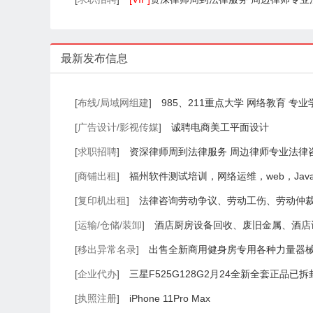
最新发布信息
[
布线/局域网组建
]
985、211重点大学 网络教育 专
[
广告设计/影视传媒
]
诚聘电商美工平面设计
[
求职招聘
]
资深律师周到法律服务 周边律师专业法律
[
商铺出租
]
福州软件测试培训，网络运维，web，Ja
据分析培训
[
复印机出租
]
法律咨询劳动争议、劳动工伤、劳动仲
[
运输/仓储/装卸
]
酒店厨房设备回收、废旧金属、酒店
收、奶茶设备、餐饮设备
[
移出异常名录
]
出售全新商用健身房专用各种力量器械
[
企业代办
]
三星F525G128G2月24全新全套正品已拆
[
执照注册
]
iPhone 11Pro Max