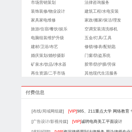
市场营销策划
法律咨询服务
装饰装修/物业设计
建筑工程/水电安装
家具家电维修
家政/搬家/保洁/理发
旅游/住宿/餐饮/娱乐
空调安装清洗移机
电脑组装维护升级
五金/灯具/工具
建材/卫浴/布艺
修锁/修表/配钥匙
婚庆策划/婚纱摄影
门窗/防盗系统
矿泉水/饮品/净水器
胶带/防护膜/劳保
再生资源/二手市场
其他现代生活服务
付费信息
[
布线/局域网组建
]
[VIP]
985、211重点大学 网络教育
[
广告设计/影视传媒
]
[VIP]
诚聘电商美工平面设计
[
求职招聘
]
[VIP]
资深律师周到法律服务 周边律师专业