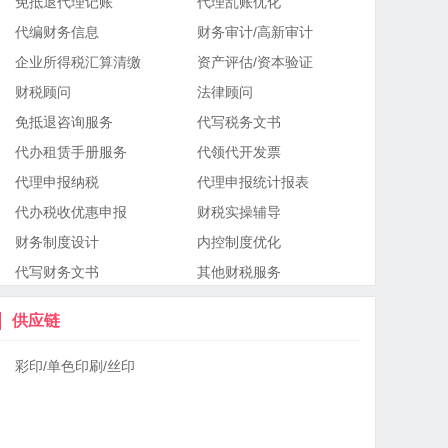
免抵退代理记账
代理乱账优化
代编财务信息
财务审计/高新审计
企业所得税汇算清缴
资产评估/资本验证
财税顾问
法律顾问
免抵退咨询服务
代写税务文书
代办租赁手册服务
代领代开发票
代理申报纳税
代理申报统计报表
代办税收优惠申报
财税实操辅导
财务制度设计
内控制度优化
代写财务文书
其他财税服务
供应链
彩印/单色印刷/丝印