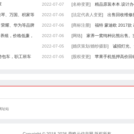
罩
2022-07-07
[
名称变更
]
精品原装本本.设计办
浪琴、万国、积家等
2022-07-06
[
法定代表人变更
]
出售回收维修
、荣耀、华为等品牌
2022-07-06
空调、中央空调服务
[
商标注册
]
福特 蒙迪欧 2017款 改
己养殖，价格低廉，
2022-07-06
[
网络
]
家养一窝纯种比熊出售。
2022-07-05
[
婚庆策划/婚纱摄影
]
诚招灯光、
旅游包车，职工班车
2022-07-05
[
股权变更
]
苹果手机抵押高价回
手机
网址站
Copyright © 2018-2026 商略云信息网 版权所有