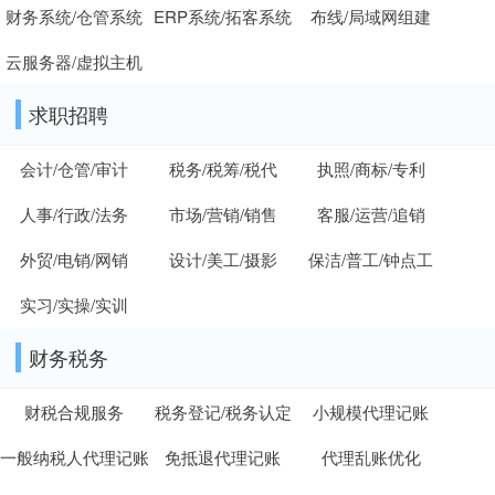
财务系统/仓管系统
ERP系统/拓客系统
布线/局域网组建
云服务器/虚拟主机
求职招聘
会计/仓管/审计
税务/税筹/税代
执照/商标/专利
人事/行政/法务
市场/营销/销售
客服/运营/追销
外贸/电销/网销
设计/美工/摄影
保洁/普工/钟点工
实习/实操/实训
财务税务
财税合规服务
税务登记/税务认定
小规模代理记账
一般纳税人代理记账
免抵退代理记账
代理乱账优化