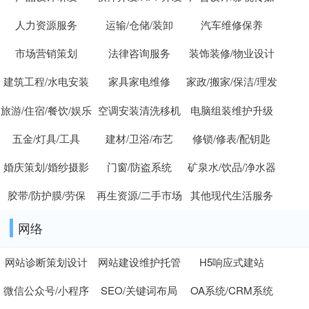
人力资源服务
运输/仓储/装卸
汽车维修保养
市场营销策划
法律咨询服务
装饰装修/物业设计
建筑工程/水电安装
家具家电维修
家政/搬家/保洁/理发
旅游/住宿/餐饮/娱乐
空调安装清洗移机
电脑组装维护升级
五金/灯具/工具
建材/卫浴/布艺
修锁/修表/配钥匙
婚庆策划/婚纱摄影
门窗/防盗系统
矿泉水/饮品/净水器
胶带/防护膜/劳保
再生资源/二手市场
其他现代生活服务
网络
网站诊断策划设计
网站建设维护托管
H5响应式建站
微信公众号/小程序
SEO/关键词布局
OA系统/CRM系统