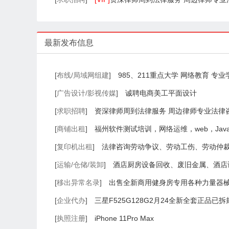
最新发布信息
[
布线/局域网组建
]
985、211重点大学 网络教育 专
[
广告设计/影视传媒
]
诚聘电商美工平面设计
[
求职招聘
]
资深律师周到法律服务 周边律师专业法律
[
商铺出租
]
福州软件测试培训，网络运维，web，Ja
据分析培训
[
复印机出租
]
法律咨询劳动争议、劳动工伤、劳动仲
[
运输/仓储/装卸
]
酒店厨房设备回收、废旧金属、酒店
收、奶茶设备、餐饮设备
[
移出异常名录
]
出售全新商用健身房专用各种力量器械
[
企业代办
]
三星F525G128G2月24全新全套正品已拆
[
执照注册
]
iPhone 11Pro Max