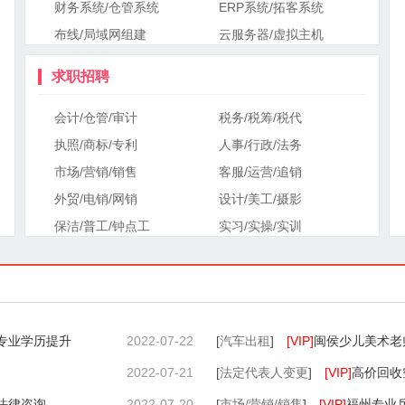
财务系统/仓管系统
ERP系统/拓客系统
布线/局域网组建
云服务器/虚拟主机
求职招聘
会计/仓管/审计
税务/税筹/税代
执照/商标/专利
人事/行政/法务
市场/营销/销售
客服/运营/追销
外贸/电销/网销
设计/美工/摄影
保洁/普工/钟点工
实习/实操/实训
 专业学历提升
2022-07-22
[
汽车出租
]
[VIP]
闽侯少儿美术老
2022-07-21
[
法定代表人变更
]
[VIP]
高价回收
法律咨询
2022-07-20
[
市场/营销/销售
]
[VIP]
福州专业