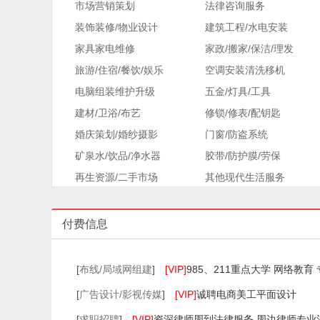
市场营销策划
法律咨询服务
装饰装修/物业设计
建筑工程/水电安装
家具家电维修
家政/搬家/保洁/理发
旅游/住宿/餐饮/娱乐
空调安装清洗移机
电脑组装维护升级
五金/灯具/工具
建材/卫浴/布艺
修锁/修表/配钥匙
婚庆策划/婚纱摄影
门窗/防盗系统
矿泉水/饮品/净水器
胶带/防护膜/劳保
再生资源/二手市场
其他现代生活服务
付费信息
[
布线/局域网组建
]
[VIP]
985、211重点大学 网络教育
[
广告设计/影视传媒
]
[VIP]
诚聘电商美工平面设计
[
求职招聘
]
[VIP]
资深律师周到法律服务 周边律师专业