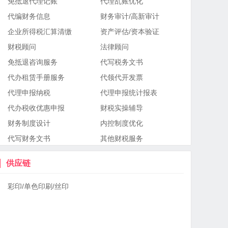
免抵退代理记账
代理乱账优化
代编财务信息
财务审计/高新审计
企业所得税汇算清缴
资产评估/资本验证
财税顾问
法律顾问
免抵退咨询服务
代写税务文书
代办租赁手册服务
代领代开发票
代理申报纳税
代理申报统计报表
代办税收优惠申报
财税实操辅导
财务制度设计
内控制度优化
代写财务文书
其他财税服务
供应链
彩印/单色印刷/丝印