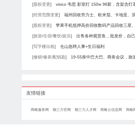
[
股权变更
]
visico 韦思 影室灯 150w 98新，含架含灯
[
经营范围变更
]
福州回收劳力士、欧米茄、卡地亚、
[
股权变更
]
苹果手机抵押高价回收数码产品回收三星
手机
[
旅游/住宿/餐饮/娱乐
]
出售各种观赏鱼，批发价，自
有需要的老板滴滴
[
写字楼出租
]
仓山急聘人事+生日福利
[
修锁/修表/配钥匙
]
19-55座中巴大巴、商务会议，
友情链接
商略服务网
顺三力官网
顺三力人才网
商略云信息网
商略