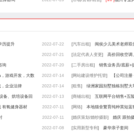
业学历提升
2022-07-22
[
汽车出租
]
闽侯少儿美术老师双
2022-07-21
[
法定代表人变更
]
高价回收空调
咨询
2022-07-20
[
二手房出租
]
销售业务员/底薪+
va，游戏开发，大数
2022-07-14
[
网站建设维护托管
]
【公司注册
裁，企业法律
2022-07-14
[
租售
]
绿洲家园别墅独栋别墅大
设备、烘培设备回
2022-07-13
[
商铺出租
]
互联网平台销售+五
 有氧健身器材
2022-07-11
[
网络
]
本地猫舍繁育纯种英短蓝
封
2022-07-11
[
婚庆策划/婚纱摄影
]
婚庆 跟拍
2022-07-08
[
实用新型专利
]
豪华亲子套间