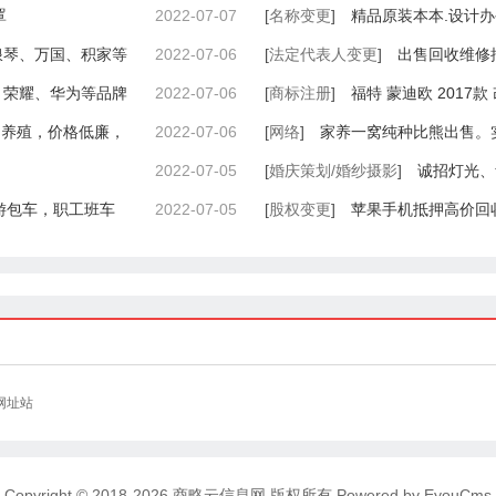
罩
2022-07-07
[
名称变更
]
精品原装本本.设计办
浪琴、万国、积家等
2022-07-06
[
法定代表人变更
]
出售回收维修
、荣耀、华为等品牌
2022-07-06
空调、中央空调服务
[
商标注册
]
福特 蒙迪欧 2017款 改
己养殖，价格低廉，
2022-07-06
[
网络
]
家养一窝纯种比熊出售。
2022-07-05
[
婚庆策划/婚纱摄影
]
诚招灯光、
旅游包车，职工班车
2022-07-05
[
股权变更
]
苹果手机抵押高价回
手机
网址站
Copyright © 2018-2026 商略云信息网 版权所有
Powered by EyouCms