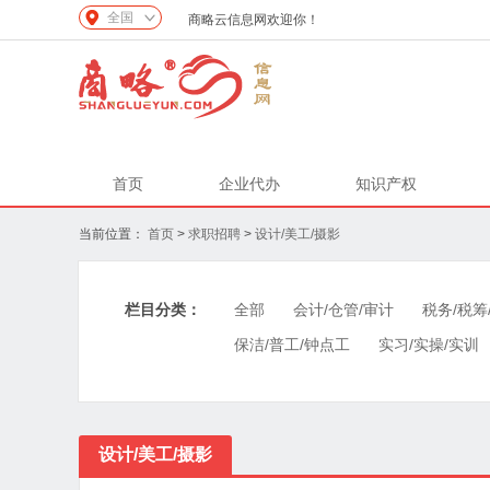
全国
商略云信息网欢迎你！
首页
企业代办
知识产权
当前位置：
首页
>
求职招聘
>
设计/美工/摄影
栏目分类：
全部
会计/仓管/审计
税务/税筹
保洁/普工/钟点工
实习/实操/实训
设计/美工/摄影