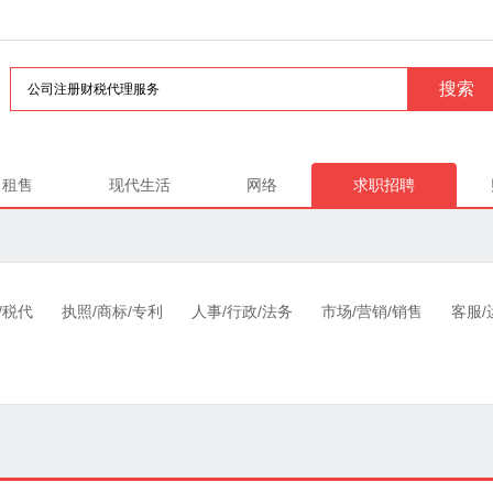
租售
现代生活
网络
求职招聘
/税代
执照/商标/专利
人事/行政/法务
市场/营销/销售
客服/