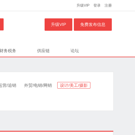
升级VIP
登录
注册
升级VIP
免费发布信息
财务税务
供应链
论坛
运营/追销
外贸/电销/网销
设计/美工/摄影