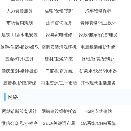
人力资源服务
运输/仓储/装卸
汽车维修保养
市场营销策划
法律咨询服务
装饰装修/物业设计
建筑工程/水电安装
家具家电维修
家政/搬家/保洁/理发
旅游/住宿/餐饮/娱乐
空调安装清洗移机
电脑组装维护升级
五金/灯具/工具
建材/卫浴/布艺
修锁/修表/配钥匙
婚庆策划/婚纱摄影
门窗/防盗系统
矿泉水/饮品/净水器
胶带/防护膜/劳保
再生资源/二手市场
其他现代生活服务
网络
网站诊断策划设计
网站建设维护托管
H5响应式建站
微信公众号/小程序
SEO/关键词布局
OA系统/CRM系统