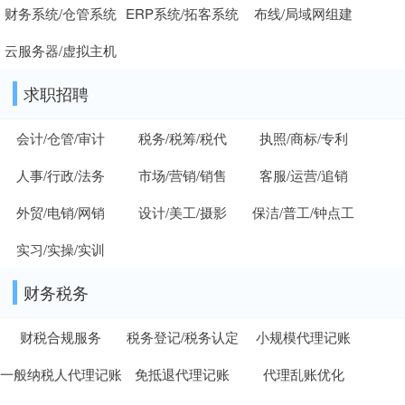
财务系统/仓管系统
ERP系统/拓客系统
布线/局域网组建
云服务器/虚拟主机
求职招聘
会计/仓管/审计
税务/税筹/税代
执照/商标/专利
人事/行政/法务
市场/营销/销售
客服/运营/追销
外贸/电销/网销
设计/美工/摄影
保洁/普工/钟点工
实习/实操/实训
财务税务
财税合规服务
税务登记/税务认定
小规模代理记账
一般纳税人代理记账
免抵退代理记账
代理乱账优化