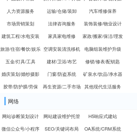
人力资源服务
运输/仓储/装卸
汽车维修保养
市场营销策划
法律咨询服务
装饰装修/物业设计
建筑工程/水电安装
家具家电维修
家政/搬家/保洁/理发
旅游/住宿/餐饮/娱乐
空调安装清洗移机
电脑组装维护升级
五金/灯具/工具
建材/卫浴/布艺
修锁/修表/配钥匙
婚庆策划/婚纱摄影
门窗/防盗系统
矿泉水/饮品/净水器
胶带/防护膜/劳保
再生资源/二手市场
其他现代生活服务
网络
网站诊断策划设计
网站建设维护托管
H5响应式建站
微信公众号/小程序
SEO/关键词布局
OA系统/CRM系统