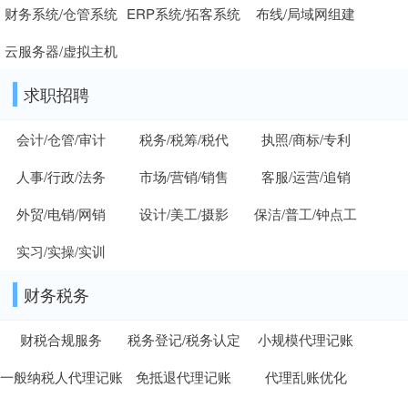
财务系统/仓管系统
ERP系统/拓客系统
布线/局域网组建
云服务器/虚拟主机
求职招聘
会计/仓管/审计
税务/税筹/税代
执照/商标/专利
人事/行政/法务
市场/营销/销售
客服/运营/追销
外贸/电销/网销
设计/美工/摄影
保洁/普工/钟点工
实习/实操/实训
财务税务
财税合规服务
税务登记/税务认定
小规模代理记账
一般纳税人代理记账
免抵退代理记账
代理乱账优化